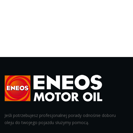
Jeśli potrzebujesz profesjonalnej porady odnośnie doboru
oleju do twojego pojazdu służymy pomocą.